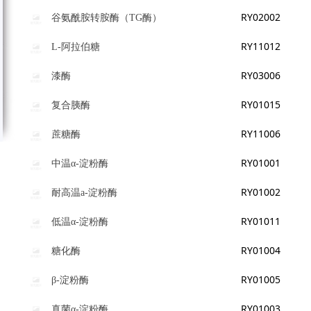
RY02002
谷氨酰胺转胺酶（TG酶）
RY11012
L-阿拉伯糖
RY03006
漆酶
RY01015
复合胰酶
RY11006
蔗糖酶
RY01001
中温α-淀粉酶
RY01002
耐高温a-淀粉酶
RY01011
低温α-淀粉酶
RY01004
糖化酶
RY01005
β-淀粉酶
RY01003
真菌α-淀粉酶