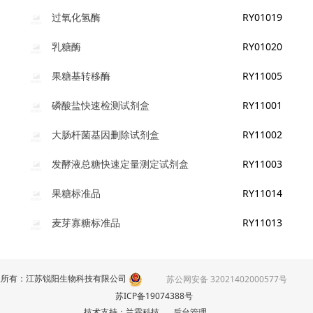
RY01019
过氧化氢酶
RY01020
乳糖酶
RY11005
果糖基转移酶
RY11001
磷酸盐快速检测试剂盒
RY11002
大肠杆菌基因删除试剂盒
RY11003
发酵液总糖快速定量测定试剂盒
RY11014
果糖标准品
RY11013
麦芽寡糖标准品
α-葡萄糖苷酶
权所有：江苏锐阳生物科技有限公司
苏公网安备 32021402000577号
酸性蛋白酶
苏ICP备19074388号
技术支持：兰霖科技
后台管理