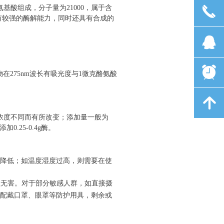
氨基酸组成，分子量为
21000
，属于含
끅
有较强的酶解能力，同时还具有合成的
뀩
뀥
物在
275nm
波长有吸光度与
1
微克酪氨酸
녕
浓度不同而有所改变；添加量一般为
添加
0.25-0.4g
酶。
降低；如温度湿度过高，则需要在使
益无害。对于部分敏感人群，如直接摄
配戴口罩、眼罩等防护用具，剩余或