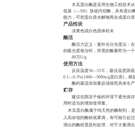
木瓜蛋白酶是采用生物工程技术
巯基（—
SH
）肽链内切酶，具有蛋白
能力，可把蛋白质水解物再合成蛋白质
产品性状
淡黄色或白色固体粉末
酶活
酶活力定义：紫外光分光度法：在
的吸光度相当时，所需的酶量即为一个
80
万
U/g
使用方法
反应温度
50
—
55
℃，最佳温度因底
0.1
—
0.3%(1000
—
3000u/g
蛋白质
)
，根
酶的最适添加量必须按照具体生产
贮存
建议在阴凉干燥的环境下避光保存
用时适当的增加使用量。
木瓜蛋白酶属于纯天然的酶制剂，
入高浓缩的酶粉或雾滴，有可能引起过
洒出的酶粉需及时处理，对于大量洒出