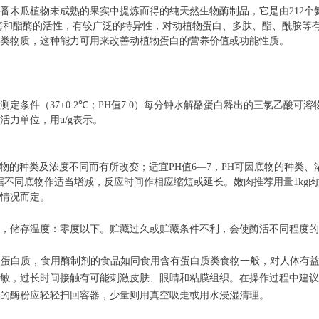
从番木瓜植物未成熟的果实中提炼而得的纯天然生物酶制品，它是由
212
个
酶和酯酶的活性，有较广泛的特异性，对动植物蛋白、多肽、酯、酰胺等
类物质，这种能力可用来改善动植物蛋白的营养价值或功能性质。
测定条件（
37
±
0.2
℃；
PH
值
7.0
）每分钟水解酪蛋白释出的三氯乙酸可溶
活力单位，用
u/g
表示。
物的种类及浓度不同而有所改变；适宜
PH
值
6
—
7
，
PH
可因底物的种类、
据不同底物作适当增减，反应时间作相应缩短或延长。嫩肉推荐用量
1kg
肉
情况而定。
，储存温度：零度以下。贮藏过久或贮藏条件不利，会使酶活不同程度的
是蛋白质，食用酶制剂的食品如同食用含有蛋白质类食物一般，对人体有
敏，过长时间接触有可能刺激皮肤、眼睛和粘膜组织。在操作过程中建议
的酶粉应轻轻扫回容器，少量则用真空吸走或用水浸湿清理。