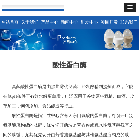
网站首页
关于我们
产品中心
新闻中心
研发中心
项目开发
联系我们
酸性蛋白酶
真菌酸性蛋白酶是由黑曲霉优良菌种经发酵精制提炼而成，它能
在低
pH
条件下有效水解蛋白质，广泛应用于谷物原料酒精、白酒、皮
革加工，饲料添加、食品酿造等行业。
酸性蛋白酶是指活性中心含有天东门氨酸的蛋白酶，可切开广泛
氨基酸所构成的肽键，优先切开两端是芳香族或疏水性氨基酸残基之
间的肽键，尤其优先切开由芳香族氨基酸与其他氨基酸所构成的肽