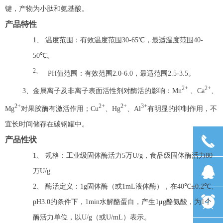
键，产物为小肽和氨基酸。
产品特性
1、
温度范围：有效温度范围
30-65
℃，最适温度范围
40-
50
℃。
2、
PH
值范围：有效范围
2.0-6.0
，最适范围
2.5-3.5
。
2+
2+
3
、金属离子及非离子表面活性剂对酶活的影响：
Mn
、
Ca
、
2+
2+
2+
3+
Mg
对果胶酶有激活作用；
Cu
、
Hg
、
Al
有明显的抑制作用，不
宜长时间储存在碳钢罐中。
끅
产品性状
1、
规格：工业级固体酶活力
5
万
U/g
，食品级固体酶活力
80
뀩
万
U/g
2、
酶活定义：
1g
固体酶（或
1mL
液体酶），在
40
℃±
0.2
℃、
뀥
pH3.0
的条件下，
1min
水解酪蛋白，产生
1
μ
g
酪氨酸，为
1
个
酶活力单位，以
U/g
（或
U/mL
）表示。