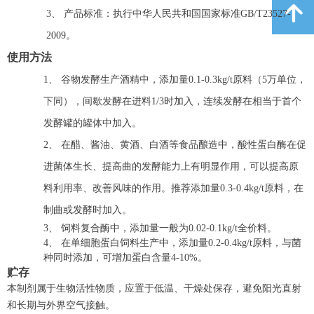
녕
3、
产品标准：执行中华人民共和国国家标准
GB/T23527-
2009
。
使用方法
1、
谷物发酵生产酒精中，添加量
0.1-0.3kg/t
原料（
5
万单位，
下同），间歇发酵在进料
1/3
时加入，连续发酵在相当于首个
发酵罐的罐体中加入。
2、
在醋、酱油、黄酒、白酒等食品酿造中，酸性蛋白酶在促
进菌体生长、提高曲的发酵能力上有明显作用，可以提高原
料利用率、改善风味的作用。推荐添加量
0.3-0.4kg/t
原料，在
制曲或发酵时加入。
3、
饲料复合酶中，添加量一般为
0.02-0.1kg/t
全价料。
4、
在单细胞蛋白饲料生产中，添加量
0.2-0.4kg/t
原料，与菌
种同时添加，可增加蛋白含量
4-10%
。
贮存
本制剂属于生物活性物质，应置于低温、干燥处保存，避免阳光直射
和长期与外界空气接触。