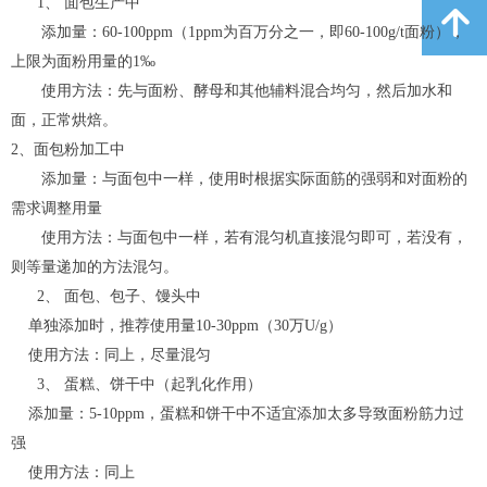
1、
面包生产中
녕
添加量：
60-100ppm
（
1ppm
为百万分之一，即
60-100g/t
面粉），
上限为面粉用量的
1
‰
使用方法：先与面粉、酵母和其他辅料混合均匀，然后加水和
面，正常烘焙。
2
、面包粉加工中
添加量：与面包中一样，使用时根据实际面筋的强弱和对面粉的
需求调整用量
使用方法：与面包中一样，若有混匀机直接混匀即可，若没有，
则等量递加的方法混匀。
2、
面包、包子、馒头中
单独添加时，推荐使用量
10-30ppm
（
30
万
U/g
）
使用方法：同上，尽量混匀
3、
蛋糕、饼干中（起乳化作用）
添加量：
5-10ppm
，蛋糕和饼干中不适宜添加太多导致面粉筋力过
强
使用方法：同上