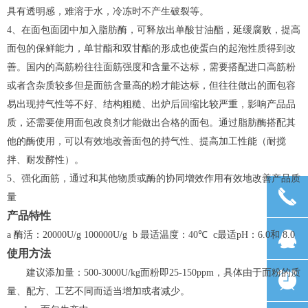
具有透明感，难溶于水，冷冻时不产生破裂等。
4
、在面包面团中加入脂肪酶，可释放出单酸甘油酯，延缓腐败，提高
面包的保鲜能力，单甘酯和双甘酯的形成也使蛋白的起泡性质得到改
善。国内的高筋粉往往面筋强度和含量不达标，需要搭配进口高筋粉
或者含杂质较多但是面筋含量高的粉才能达标，但往往做出的面包容
易出现持气性等不好、结构粗糙、出炉后回缩比较严重，影响产品品
质，还需要使用面包改良剂才能做出合格的面包。通过脂肪酶搭配其
他的酶使用，可以有效地改善面包的持气性、提高加工性能（耐搅
拌、耐发酵性）。
5
、强化面筋，通过和其他物质或酶的协同增效作用有效地改善产品质
끅
量
产品特性
뀩
a
酶活：
20000U/g 100000U/g b
最适温度：
40
℃
c
最适
pH
：
6.0
和
8.0
使用方法
建议添加量：
500-3000U/kg
面粉即
25-150ppm
，具体由于面粉的质
뀥
量、配方、工艺不同而适当增加或者减少。